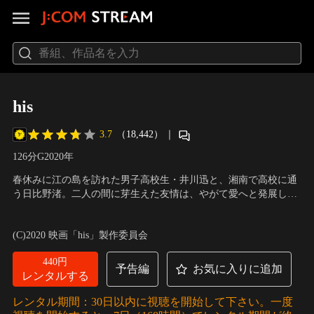
his
3.7
（18,442）
｜
126分
G
2020
年
春休みに江の島を訪れた男子高校生・井川迅と、湘南で高校に通
う日比野渚。二人の間に芽生えた友情は、やがて愛へと発展し、
お互いの気持ちを確かめ合っていく。しかし、迅の大学卒業を控
出演：宮沢氷魚、藤原季節、松本若菜、松本穂香、外村紗玖良
／
えた頃、渚は「一緒にいても将来が見えない」と突如別れを告げ
監督：今泉力哉
(C)2020 映画「his」製作委員会
る。出会いから13年後、迅はひっそりと一人で田舎暮らしを送っ
ていた。そこに、6歳の娘・空を連れた渚が突然現れ…。
440円
予告編
お気に入りに追加
レンタルする
レンタル期間：30日以内に視聴を開始して下さい。一度