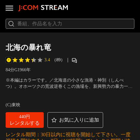
北海の暴れ竜
3.4
（89）
｜
84分
G
1966
年
※本編はカラーです。／北海道の小さな漁港・神別（しんべ
つ）。オホーツクの荒波逆巻くこの漁場を、新興勢力の暴力一派
が狙う。そこへ風来坊の旅を続けていた網元の次男坊がふらりと
出演：梅宮辰夫、沢彰謙、山城新伍、清川虹子、藤田進、由利
帰ってきて、暴力の牙から漁場を守るために戦いを始める…。
徹、谷隼人
／
監督：深作欣二
(C)東映
440円
お気に入りに追加
レンタルする
レンタル期間：30日以内に視聴を開始して下さい。一度