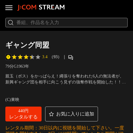
ギャング同盟
3.4
（93）
｜
79分
G
1963
年
親玉（ボス）をかっぱらえ！縄張りを奪われた6人の無法者が、
新興ギャング団を相手に向こう見ずの強奪作戦を開始した！！
「俺は頭に来たネ、折角作った縄張りを他人に奪られるなんて。
出演：内田良平、佐藤慶、戸浦六宏、山本麟一、曽根晴美、ア
高木もそうだったんだろう、だから俺が出所するのを首を長くし
イ・ジョージ、薄田研二、三田佳子、平幹二朗 他
／
監督：深作欣
(C)東映
て待っていたんだ。昔の仲間を集めて今の組織をぶっ潰す計画を
二
実行するために…」。
440円
お気に入りに追加
レンタルする
レンタル期間：30日以内に視聴を開始して下さい。一度