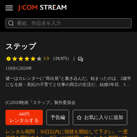
ステップ
3.9
（19,975）
｜
118分
G
2020
年
健一はカレンダーに“再出発”と書き込んだ。始まったのは、2歳半
になる娘・美紀の子育てと仕事の両立の生活だ。結婚3年目、30
歳という若さで妻を亡くした健一はトップセールスマンのプライ
出演：山田孝之、田中里念、白鳥玉季、中野翠咲、伊藤沙莉、川
ドも捨て、時短勤務が許される部署へ異動。何もかも予定外の、
栄李奈、広末涼子、余貴美子、國村隼
／
監督：飯塚健
(C)2020映画『ステップ』製作委員会
うまくいかないことだらけの毎日に揉まれていた。いろんな経験
をして、いろんな人に出会って、少しずつ一歩一歩前へ…。
440円
予告編
お気に入りに追加
レンタルする
レンタル期間：30日以内に視聴を開始して下さい。一度