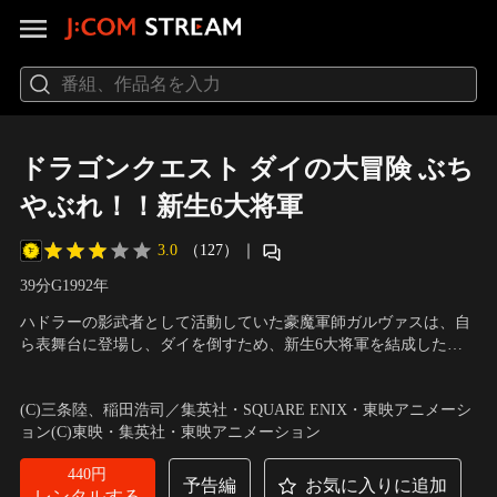
ドラゴンクエスト ダイの大冒険 ぶち
やぶれ！！新生6大将軍
3.0
（127）
｜
39分
G
1992
年
ハドラーの影武者として活動していた豪魔軍師ガルヴァスは、自
ら表舞台に登場し、ダイを倒すため、新生6大将軍を結成した。
一方、ダイとポップは滞在していた街がモンスターたちに襲われ
声の出演：藤田淑子（ダイ）、青野武（ハドラー）、柴田秀勝
ていると知り、駆け付ける。しかし二人が戦っている中、レオナ
（ガルヴァス）、田原アルノ（デスカール） 他
／
監督：西沢信孝
(C)三条陸、稲田浩司／集英社・SQUARE ENIX・東映アニメーシ
を守るべく城に残っていたマァムは、魂を抜かれてしまった。一
ョン(C)東映・集英社・東映アニメーション
日以内に魂を取り戻さなければ彼女は死んでしまう。
440円
予告編
お気に入りに追加
レンタルする