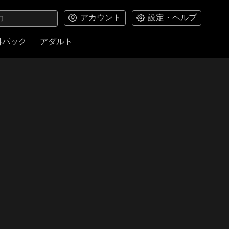
アカウント
設定・ヘルプ
料パック
アダルト