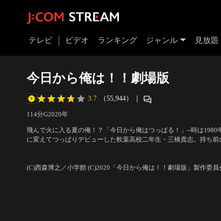
テレビ
ビデオ
ランキング
ジャンル
見放題
今日から俺は！！劇場版
3.7
（55,944）
｜
114分
G
2020
年
飛んで火に入る夏の俺！？「今日から俺はつっぱる！」--時は198
に変えてつっぱりデビューした軟葉高校二年生・三橋貴志。持ち前
格で、たちまち周囲の不良達に目を付けられる。同じ日に転校して
出演：賀来賢人、伊藤健太郎、清野菜名、橋本環奈、仲野太賀、矢
コンビを組んで、次々やってくる強敵を返り討ちにしていく毎日。
弥、山本舞香 他
／
監督：福田雄一
(C)西森博之／小学館 (C)2020「今日から俺は！！劇場版」製作委員