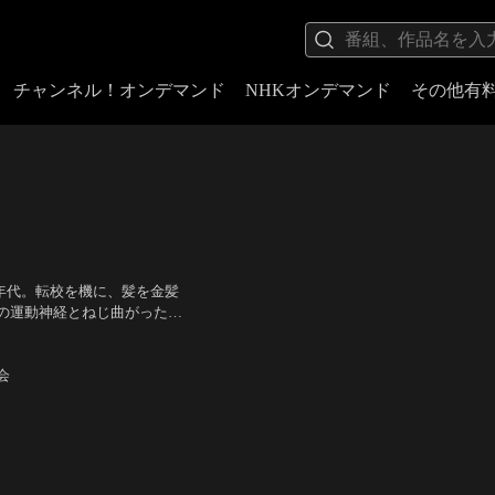
チャンネル！オンデマンド
NHKオンデマンド
その他有
0年代。転校を機に、髪を金髪
の運動神経とねじ曲がった性
きたトゲトゲ頭の伊藤真司と
本悠馬、若月佑美、柳楽優
会