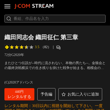
織田同志会 織田征仁 第三章
3.5
（82）
｜
72分
G
2020
年
またひとつ伝説が--時代に流されない、本物の男たち--。金狼会と
の最終決戦横浜での生き残りを掛けた戦争が始まる。相模会の川
重（原田大二郎）のもとに横浜港署署長の岩村（井田國彦）が現
出演：的場浩司、萩野崇、青木玄徳、伊崎右典、脇知弘、品川拓
れ、相模会の解散を要求。解散を拒否する川重だったが、連行し
哉、舘昌美、川本淳市、宮川浩明、彩川ひなの 他
／
監督：藤原健
(C)2020アドバンス
ようとした岩村らに抵抗し、射殺されてしまう…。織田同志会で
一
は、一連の騒動に警察と金狼会との癒着を疑う。
440円
予告編
お気に入りに追加
レンタルする
レンタル期間：30日以内に視聴を開始して下さい。一度