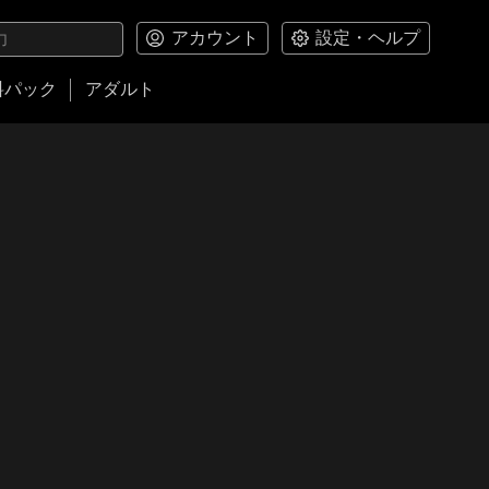
アカウント
設定・ヘルプ
料パック
アダルト