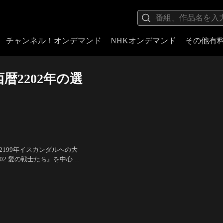
チャンネル！オンデマンド
NHKオンデマンド
その他有
暦2202年の選
2199年イスカンダルへの大
02 愛の戦士たち』を中心に
・新録ナレーションを織り交
）、スティーブ・W（演説の