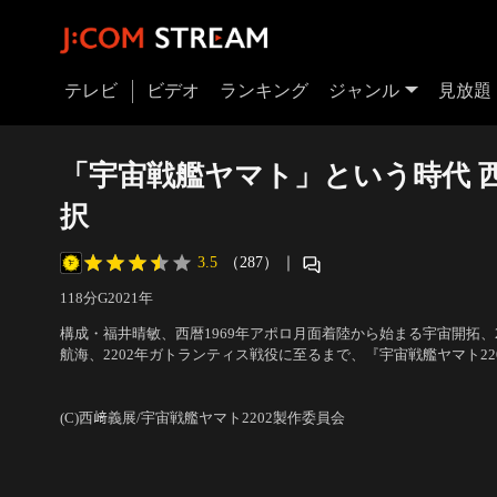
テレビ
ビデオ
ランキング
ジャンル
見放題
「宇宙戦艦ヤマト」という時代 西
択
3.5
（287）
｜
118分
G
2021
年
構成・福井晴敏、西暦1969年アポロ月面着陸から始まる宇宙開拓、
航海、2202年ガトランティス戦役に至るまで、『宇宙戦艦ヤマト22
再構成した、人類史・宇宙史に刻まれる歴戦の全記録。新作カット
声の出演：大塚芳忠（真田志郎）、神谷浩史（クラウス・キーマン
ぜリビルドした慟哭の120分！！
声） 他
(C)西﨑義展/宇宙戦艦ヤマト2202製作委員会