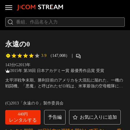
永遠の0
3.9
（147,008）
｜
143分
G
2013
年
2015年 第38回 日本アカデミー賞 最優秀作品賞 受賞
太平洋戦争末期。勝利目前のアメリカを大混乱に陥れた、一機の
戦闘機。「悪魔」と呼ばれたゼロ戦は、米軍最強の空母艦隊によ
る一斉射撃・百万の銃弾をくぐり抜け、包囲網を突破したのだ。
出演：岡田准一、三浦春馬、井上真央、濱田 岳
／
監督：山崎貴
その「悪魔」を操るパイロットは、宮部久蔵。天才的な操縦技術
(C)2013「永遠の０」製作委員会
を持ちながら、生還することにのみ執着し、「臆病者」と蔑まれ
た男だった…。そして時は2004年、現代。
440円
予告編
お気に入りに追加
レンタルする