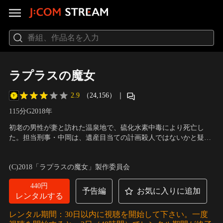
ラプラスの魔女
2.9
（24,156）
｜
115分
G
2018
年
初老の男性が妻と訪れた温泉地で、硫化水素中毒により死亡し
た。担当刑事・中岡は、遺産目当ての計画殺人ではないかと疑い
を抱く。警察からの依頼で調査を行った地球化学の専門家・青江
出演：櫻井翔、福士蒼汰、広瀬すず、志田未来
／
監督：三池崇史
修介教授は、「気象条件の安定しない屋外で、致死量の硫化水素
(C)2018「ラプラスの魔女」製作委員会
ガスを吸引させる計画殺人は実行不可能」と事件性を否定した。
しかし、同じ自然現象による事故が連続して起こり…。
440円
予告編
お気に入りに追加
レンタルする
レンタル期間：30日以内に視聴を開始して下さい。一度