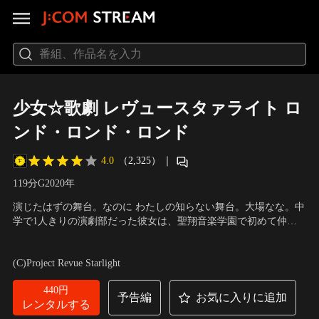
少女☆歌劇 レヴュースタァライト ロ
ンド・ロンド・ロンド
4.0
（2,325）
｜
119分
G
2020
年
演じたはずの舞台。なのに わたしの知らない舞台。大場なな。中
学で1人きりの演劇部だった彼女は、聖翔音楽学園で初めて仲間
と共に舞台を創る喜びを知る。あの幸福な日々をもう一度。眩し
声の出演：小山百代（愛城華恋）、三森すずこ（神楽ひかり）、
さに囚われたななは謎のオーディションに合格、運命の舞台に
富田麻帆（天堂真矢）、佐藤日向（星見純那） 他
(C)Project Revue Starlight
「第99回聖翔祭、あの一年間の再演」を望む。だが、同じ舞台も
終わらぬ舞台も無いということを、彼女は--まだ知らない。
440円
予告編
お気に入りに追加
レンタルする