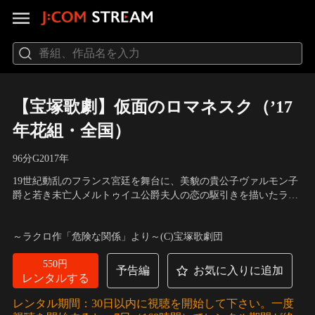
【宝塚歌劇】仮面のロマネスク（’17
年花組・全国）
96分
G
2017
年
19世紀動乱のフランス宮廷を舞台に、美貌の貴公子ヴァルモン子
爵と若き未亡人メルトゥイユ公爵夫人の恋の駆引きを描いたラブ
ストーリー。原作は、ラクロの近代フランス心理小説の傑作「危
出演：明日海りお、仙名彩世 他
／
原作：ラクロ「危険な関係」／
険な関係」。
脚本：柴田侑宏／演出：中村暁
～ラクロ作「危険な関係」より～(C)宝塚歌劇団
550円
予告編
お気に入りに追加
レンタルする
レンタル期間：30日以内に視聴を開始して下さい。一度