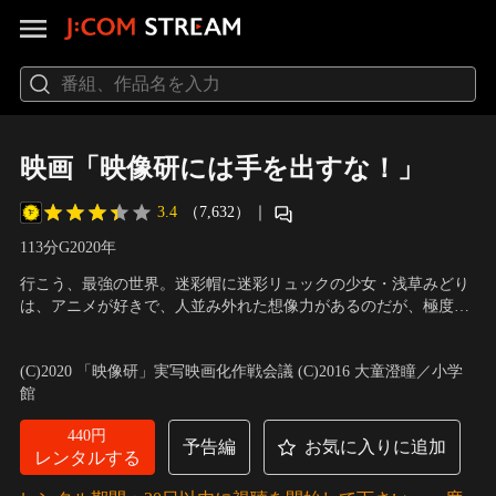
映画「映像研には手を出すな！」
3.4
（7,632）
｜
113分
G
2020
年
行こう、最強の世界。迷彩帽に迷彩リュックの少女・浅草みどり
は、アニメが好きで、人並み外れた想像力があるのだが、極度の
人見知り。浅草の中学からの同級生・金森さやかは長身で美脚、
出演：齋藤飛鳥、梅澤美波、山下美月、小西桜子、グレイス・エ
金儲けに異常な執着を見せるタイプだ。2人が入学した芝浜高校
マ、福本莉子
／
監督：英勉
(C)2020 「映像研」実写映画化作戦会議 (C)2016 大童澄瞳／小学
は、413の部活動と72の研究会およびそれに類する学生組織があ
館
る、一言でいえばカオスな高校。
440円
予告編
お気に入りに追加
レンタルする