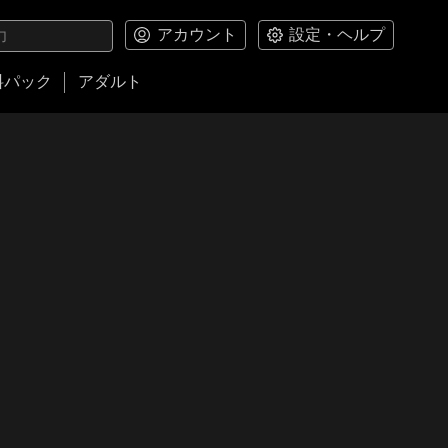
アカウント
設定・ヘルプ
料パック
アダルト