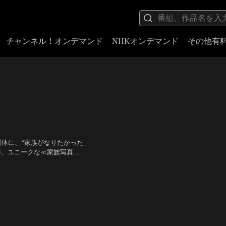
チャンネル！オンデマンド
NHKオンデマンド
その他有
体に、“家族がなりたかった
影、ユニークな≪家族写真≫
りきった姿を収めた写真集
：中野量太
村伊兵衛写真賞を受賞。