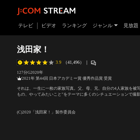
テレビ
ビデオ
ランキング
ジャンル
見放題
浅田家！
3.9
（41,496）
｜
127分
G
2020
年
2021年 第44回 日本アカデミー賞 優秀作品賞 受賞
それは、一生に一枚の家族写真。父、母、兄、自分の4人家族を被写
もの、やってみたいこと”をテーマに多くのシチュエーションで撮
を世に送り出した写真家・浅田政志。普通の家族が、様々な姿にな
出演：二宮和也、黒木華、菅田将暉、風吹ジュン、妻夫木聡
／
監督
「浅田家」は、好評を博し、写真界の芥川賞ともいわれる第34回木
(C)2020「浅田家！」製作委員会