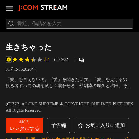
生きちゃった
3.4
（17,962）
｜
91分
R-15
2020
年
「愛」を言えない男。「愛」を聞きたい女。「愛」を見守る男。
観る者すべての魂を激しく震わせる。幼馴染の厚久と武田。そし
て奈津美。学生時代から3人はいつも一緒に過ごしてきた。そし
出演：仲野太賀、大島優子、若葉竜也、毎熊克哉、嶋田久作、パ
て、ふたりの男はひとりの女性を愛した。30歳になった今、厚久
ク・ジョンボム、太田結乃、柳生みゆ、レ・ロマネスク、芹澤興
(C)B2B, A LOVE SUPREME & COPYRIGHT ©HEAVEN PICTURES
と奈津美は結婚し、5歳の娘がいる。ささやかな暮らし、それな
人、北村有起哉、原日出子、鶴見辰吾、伊佐山ひろ子
／
監督：石
All Rights Reserved
りの生活。
井裕也
440円
予告編
お気に入りに追加
レンタルする