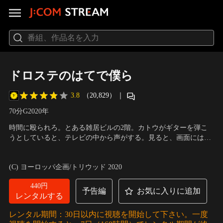
ドロステのはてで僕ら
3.8
（20,829）
｜
70分
G
2020
年
時間に殴られろ。とある雑居ビルの2階。カトウがギターを弾こ
うとしていると、テレビの中から声がする。見ると、画面には自
分の顔。しかもこちらに向かって話しかけている。「オレは、未
出演：土佐和成、藤谷理子、石田剛太、諏訪雅、酒井善史、中川
来のオレ。2分後のオレ」。どうやらカトウのいる2階の部屋と1
晴樹、角田貴志、永野宗典、本多力、朝倉あき
／
監督：山口淳太
(C) ヨーロッパ企画/トリウッド 2020
階のカフェが、2分の時差で繋がっているらしい。“タイムテレ
ビ”の存在を知り、テレビとテレビを向かい合わせて…。
440円
予告編
お気に入りに追加
レンタルする
レンタル期間：30日以内に視聴を開始して下さい。一度