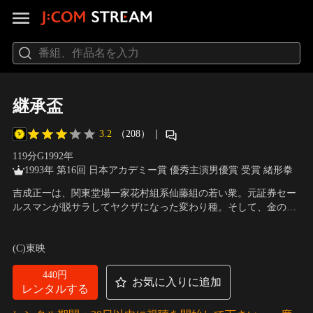
継承盃
3.2
（208）
｜
119分
G
1992
年
1993年 第16回 日本アカデミー賞 優秀主演男優賞 受賞 緒形拳
吉成正一は、関東堂場一家花村組系仙藤組の若い衆。元証券セー
ルスマンが脱サラしてヤクザになった変わり種。そして、金の取
り立ては、口八丁手八丁を駆使し、天賦の才を見せるので、上の
出演：真田広之、古手川祐子、緒形拳
／
監督：大森一樹
おぼえも悪くない。そんな中、本家堂場組々長が引退し、二代目
(C)東映
を花村組々長が継ぐことになったことから、その“継承式”の執行
実務担当として親分の仙藤組長が任命され…。
440円
お気に入りに追加
レンタルする