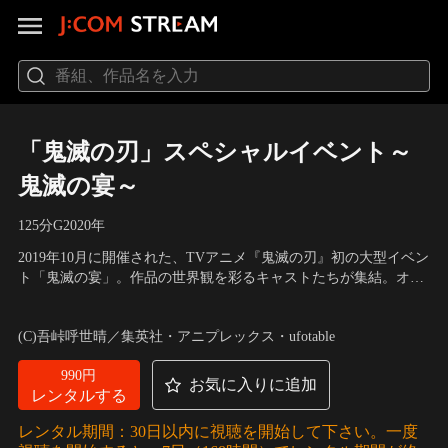
「鬼滅の刃」スペシャルイベント～
鬼滅の宴～
125分
G
2020
年
2019年10月に開催された、TVアニメ『鬼滅の刃』初の大型イベン
ト「鬼滅の宴」。作品の世界観を彩るキャストたちが集結。オリ
ジナル朗読劇と生アフレコによる一夜の物語が、多くの来場者・
出演：花江夏樹、鬼頭明里、下野 紘、松岡禎丞、櫻井孝宏
ファンからの「もう一度観たい！」という声に応えて映像化。※
(C)吾峠呼世晴／集英社・アニプレックス・ufotable
本映像はBlu-ray＆DVD「鬼滅の宴」に収録される映像と同内容に
なります。
990円
お気に入りに追加
レンタルする
レンタル期間：30日以内に視聴を開始して下さい。一度