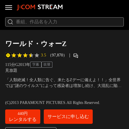
ワールド・ウォーZ
3.5
（97,870）
｜
115分
G
2013
年
字幕
吹替
見放題
「人類絶滅！全人類に告ぐ、来たるZデーに備えよ！！」全世界
では“謎のウイルス”によって感染者は増加し続け、大混乱に陥っ
ていた。元国連捜査官として世界各国を飛び回ったジェリーに任
出演：ブラッド・ピット、ミレイユ・イーノス、マシュー・フォ
務が下る。感染の速度は加速する一方で、人類に残された時間は
ックス
／
監督：マーク・フォースター
(C)2013 PARAMOUNT PICTURES.All Rights Reserved.
わずか…。
440円
サービスに申し込む
レンタルする