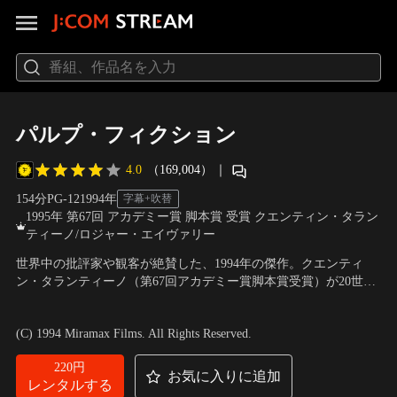
パルプ・フィクション
4.0
（169,004）
｜
154分
PG-12
1994
年
字幕+吹替
1995年 第67回 アカデミー賞 脚本賞 受賞 クエンティン・タラン
ティーノ/ロジャー・エイヴァリー
世界中の批評家や観客が絶賛した、1994年の傑作。クエンティ
ン・タランティーノ（第67回アカデミー賞脚本賞受賞）が20世紀
の映画界に新風を吹き込んだオールスターキャストで贈る、暴力
出演：ジョン・トラヴォルタ、サミュエル・L・ジャクソン、ユ
と贖罪の行く末を描いた物語。強烈な登場人物たちが、ワイルド
マ・サーマン 他
／
監督：クエンティン・タランティーノ
(C) 1994 Miramax Films. All Rights Reserved.
で痛快な珍事を繰り広げる！
220円
お気に入りに追加
レンタルする