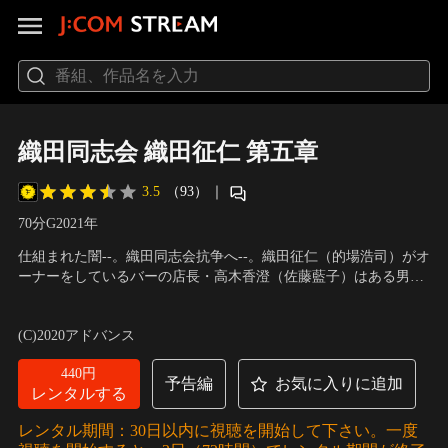
織田同志会 織田征仁 第五章
3.5
（93）
｜
70分
G
2021
年
仕組まれた闇--。織田同志会抗争へ--。織田征仁（的場浩司）がオ
ーナーをしているバーの店長・高木香澄（佐藤藍子）はある男か
らのストーカー被害に遭っていた。征仁に相談した香澄の部屋か
出演：的場浩司、萩野崇、青木玄徳、品川拓哉、舘昌美、脇知
らは大量の盗聴器やカメラが見つかった。同じ頃、キャバクラの
弘、佐田正樹、川本淳市、宮川浩明、宮本大誠 他
／
監督：藤原健
(C)2020アドバンス
クイーンズに同じ男が現れ、高畑リュウ（品川拓哉）は負傷を負
一
ってしまう。
440円
予告編
お気に入りに追加
レンタルする
レンタル期間：30日以内に視聴を開始して下さい。一度