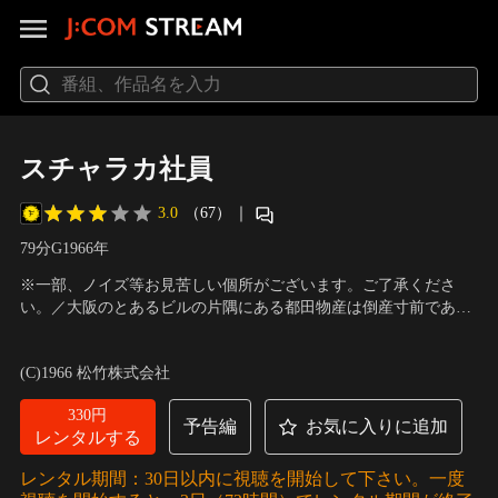
スチャラカ社員
3.0
（67）
｜
79分
G
1966
年
※一部、ノイズ等お見苦しい個所がございます。ご了承くださ
い。／大阪のとあるビルの片隅にある都田物産は倒産寸前であっ
た。そこで社長ミヤコ蝶々は金策のため、全国を廻ることになっ
出演：ミヤコ蝶々、長門勇、中田ダイマル、中田ラケット、ルー
た。後に残った長門勇部長、社員の中田ダイマル、ラケット、ル
キー新一、新藤恵美
／
監督：前田陽一
(C)1966 松竹株式会社
ーキー新一、新藤恵美たちは会社建て直しに奔走するのである
が、どこか間の抜けた連中のすることで、失敗ばかりしていた。
330円
予告編
お気に入りに追加
レンタルする
レンタル期間：30日以内に視聴を開始して下さい。一度