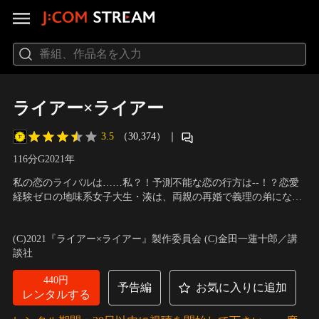
ライアー×ライアー
3.5
（30,374）
｜
116分
G
2021
年
私の恋のライバルは……私？！予測不能な恋の行方は--！？恋愛
経験ゼロの地味系女子大生・湊は、両親の再婚で義理の弟になっ
た同い年の透と同居中。超無愛想だけどイケメンで女癖の悪い透
出演：松村北斗（SixTONES）、森七菜、小関裕太、堀田真由 他
が原因で、2人の仲はギクシャク、お互いに冷たい態度を取り合
／
監督：耶雲哉治
(C)2021『ライアー×ライアー』製作委員会 (C)金田一蓮十郎／講
っている。ある日、親友・真樹の頼みで高校の制服にギャルメイ
談社
クで街に出た湊は、偶然にも透に遭遇……。
440円
予告編
お気に入りに追加
レンタルする