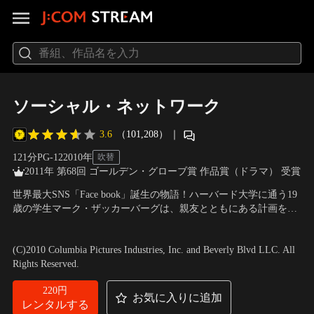
ソーシャル・ネットワーク
3.6
（101,208）
｜
121分
PG-12
2010
年
吹替
2011年 第68回 ゴールデン・グローブ賞 作品賞（ドラマ） 受賞
世界最大SNS「Face book」誕生の物語！ハーバード大学に通う19
歳の学生マーク・ザッカーバーグは、親友とともにある計画を立
てる。それは友達を増やすため、大学内の出来事を自由に語りあ
出演：ジェシー・アイゼンバーグ、アンドリュー・ガーフィール
えるサイトを作ろうというもの。やがて社会現象を巻き起こすほ
ド、ジャスティン・ティンバーレイク
／
監督：デヴィッド・フィ
(C)2010 Columbia Pictures Industries, Inc. and Beverly Blvd LLC. All
どの巨大サイトへと成長するが…！？
ンチャー
Rights Reserved.
220円
お気に入りに追加
レンタルする