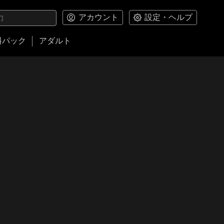
アカウント
設定・ヘルプ
料パック
アダルト