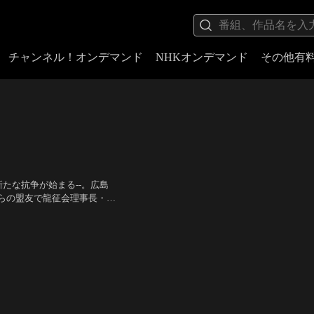
チャンネル！オンデマンド
NHKオンデマンド
その他有
たな抗争が始まる--。広島
らの盟友で龍征会理事長・斎
室と田村（山口祥行）は斎藤
也、本田広登、川崎健太、小
の野望を巡らせていた。