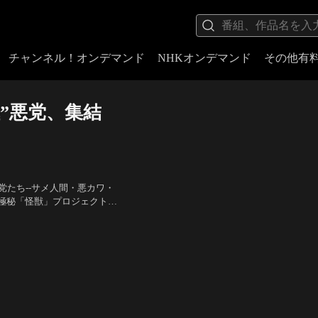
チャンネル！オンデマンド
NHKオンデマンド
その他有
”悪党、集結
党たち--サメ人間・悪カワ・
極秘「怪獣」プロジェクトに
からない、成功率0％のデ
タローン 他
／
監督：ジェー