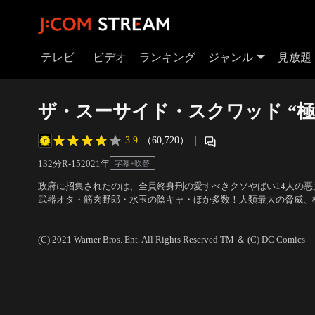
テレビ
ビデオ
ランキング
ジャンル
見放題
ザ・スーサイド・スクワッド “極
3.9
（60,720）
｜
132分
R-15
2021
年
字幕+吹替
政府に招集されたのは、全員終身刑の愛すべきクソやばい14人の悪
武器オタ・筋肉野郎・水玉の陰キャ・ほか多数！人類最大の脅威、
立ち向かう！？たった10年の減刑と引き換えに、いつ誰が死ぬかわ
出演：マーゴット・ロビー、イドリス・エルバ、シルベスター・ス
ス・ミッションがいま開幕する！
ムズ・ガン
(C) 2021 Warner Bros. Ent. All Rights Reserved TM ＆ (C) DC Comics