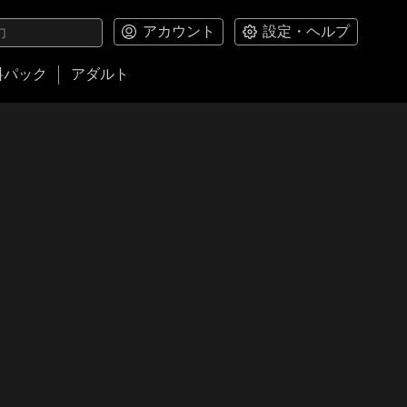
アカウント
設定・ヘルプ
料パック
アダルト