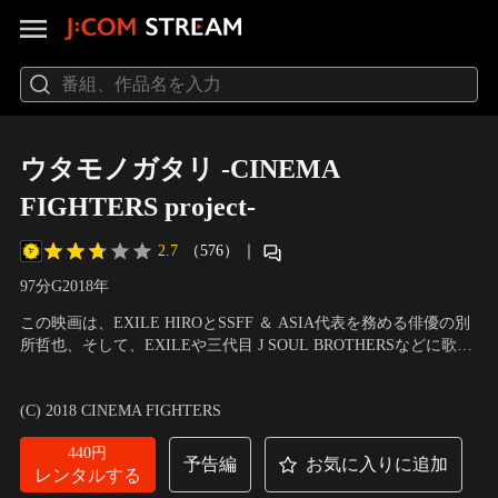
ウタモノガタリ -CINEMA
FIGHTERS project-
2.7
（576）
｜
97分
G
2018
年
この映画は、EXILE HIROとSSFF ＆ ASIA代表を務める俳優の別
所哲也、そして、EXILEや三代目 J SOUL BROTHERSなどに歌詞
を提供してきた作詞家・小竹正人の3人によって打ち出された、
出演：EXILE TAKAHIRO 他
／
監督：石井裕也、安藤桃子、平林
詩と音楽、映像を一つに融合したプロジェクト＜CINEMA
勇、Yuki Saito、岸本司、松永大司
(C) 2018 CINEMA FIGHTERS
FIGHTERS project＞の第2弾。「ファンキー」「アエイオウ」…。
440円
予告編
お気に入りに追加
レンタルする