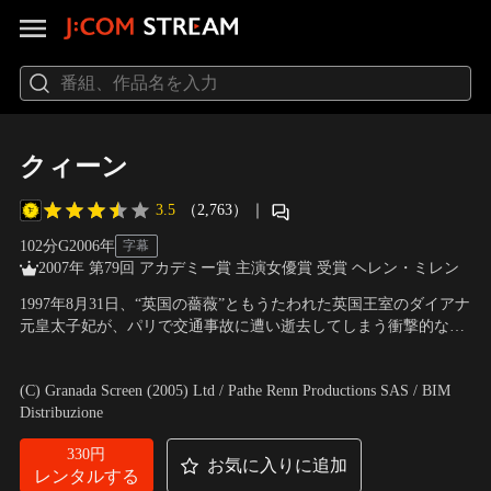
クィーン
3.5
（2,763）
｜
102分
G
2006
年
字幕
2007年 第79回 アカデミー賞 主演女優賞 受賞 ヘレン・ミレン
1997年8月31日、“英国の薔薇”ともうたわれた英国王室のダイアナ
元皇太子妃が、パリで交通事故に遭い逝去してしまう衝撃的なニ
ュースが全世界に流れた。ダイアナ元妃の訃報を悼み、その日か
出演：ヘレン・ミレン、マイケル・シーン、ジェイムズ・クロム
ら全世界が悲しみに包まれるなか、なかなか公式声明文を発表し
ウェル、ヘレン・マックロリー 他
／
監督：スティーヴン・フリア
(C) Granada Screen (2005) Ltd / Pathe Renn Productions SAS / BIM
ない英国王室のエリザベス女王（ヘレン・ミレン）の対応へ批判
ーズ
Distribuzione
が集中するが--。
330円
お気に入りに追加
レンタルする