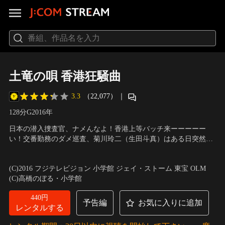
土竜の唄 香港狂騒曲
3.3
（22,077）
｜
128分
G
2016
年
日本の潜入捜査官、ナメんなよ！香港上等バッチ来ーーーーー
い！交番勤務のダメ巡査、菊川玲二（生田斗真）はある日突然ク
ビになり超キケンな犯罪組織への潜入捜査官すなわち“モグラ”に
出演：生田斗真、瑛太、本田翼、古田新太、堤真一、上地雄輔、
なることを任命され広域指定暴力団・数寄矢会に潜り込んだ。思
仲 里依紗、菜々緒、吹越満、遠藤憲一 他
／
監督：三池崇史
(C)2016 フジテレビジョン 小学館 ジェイ・ストーム 東宝 OLM
いがけず“クレイジーパピヨン”こと日浦匡也（堤真一）に気に入
(C)高橋のぼる・小学館
られ、兄弟の契りを交わしてしまった玲二は…。
440円
予告編
お気に入りに追加
レンタルする