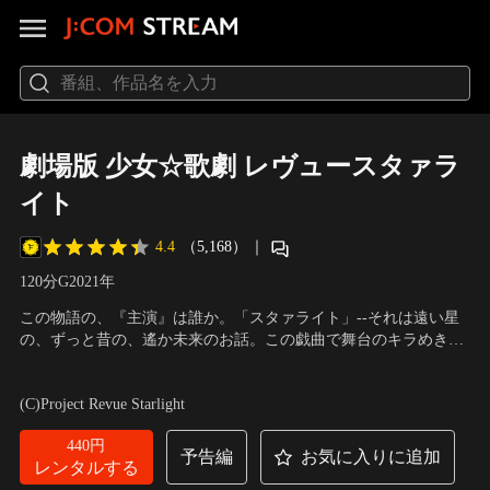
劇場版 少女☆歌劇 レヴュースタァラ
イト
4.4
（5,168）
｜
120分
G
2021
年
この物語の、『主演』は誰か。「スタァライト」--それは遠い星
の、ずっと昔の、遙か未来のお話。この戯曲で舞台のキラめきを
浴びた二人の少女は、運命を交換しました。「二人でスタァに」
声の出演：小山百代、三森すずこ、富田麻帆、佐藤日向、岩田陽
「舞台で待ってる」普通の楽しみ、喜びを焼き尽くして、運命を
葵、小泉萌香、相羽あいな、生田輝、伊藤彩沙
／
監督：古川知宏
(C)Project Revue Starlight
果たすために。わずか5歳で運命を溶鉱炉に。--危険、ですねぇ。
やがて二人は再会します。一人は悲劇の舞台に立ち続け…。
440円
予告編
お気に入りに追加
レンタルする