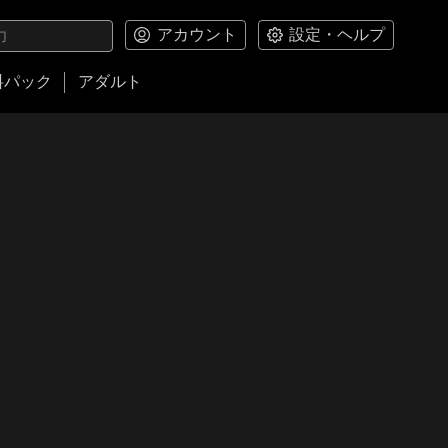
アカウント
設定・ヘルプ
料パック
アダルト