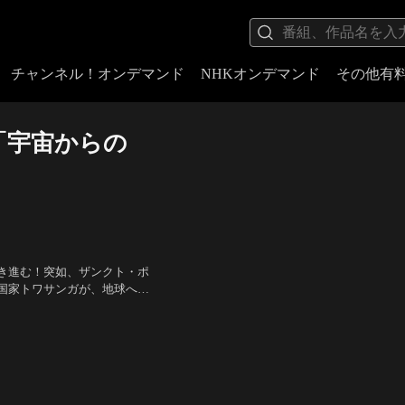
チャンネル！オンデマンド
NHKオンデマンド
その他有
』「宇宙からの
き進む！突如、ザンクト・ポ
国家トワサンガが、地球への
ト・ポルトには地球内外の4
ルガン）、寿 美菜子（ノレ
ダは真実を求め…。