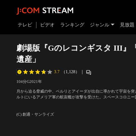
テレビ
ビデオ
ランキング
ジャンル
見放題
劇場版『Gのレコンギスタ III
遺産」
3.7
（1,128）
｜
104分
G
2021
年
月から迫る脅威の中、ベルリとアイーダが出自に導かれて宇宙を突
ルトにいるアメリア軍の航宙艦が攻撃を受けた。スペースコロニー
帰還を目指す「レコンギスタ」作戦を開始したためだった。ザンク
声の出演：石井マーク（ベルリ・ゼナム）、嶋村 侑（アイーダ・ス
勢力が集結、それぞれが権利を主張して意見を戦わせる中、アイー
ド・ナグ） 他
(C) 創通・サンライズ