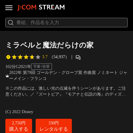
ミラベルと魔法だらけの家
3.7
（54,937）
｜
102分
G
2021
年
字幕+吹替
2022年 第79回 ゴールデン・グローブ賞 作曲賞 ノミネート ジャ
ーメイン・フランコ
※この作品には、激しい光の点滅を伴うシーンがあります。ご注
意ください。／『ズートピア』『モアナと伝説の海』のディズニ
ーが贈るミュージカル・ファンタジー。家族全員が“魔法のギフ
声の出演：斎藤瑠希（ミラベル）、平野綾（イサベラ） 他
／
監
ト”を持つ中で、ミラベルだけ何の魔法も使えなかった…。魔法だ
督：バイロン・ハワード、ジャレド・ブッシュ
(C) 2022 Disney
らけの家に隠された驚くべき秘密とは！？
2,750円
330円
購入する
レンタルする