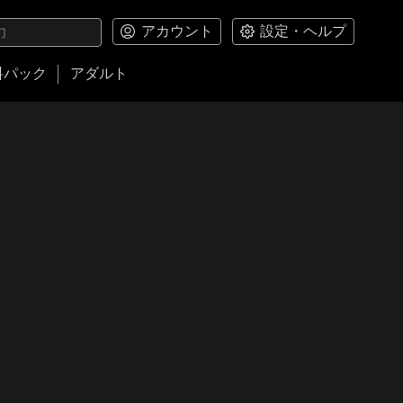
アカウント
設定・ヘルプ
料パック
アダルト