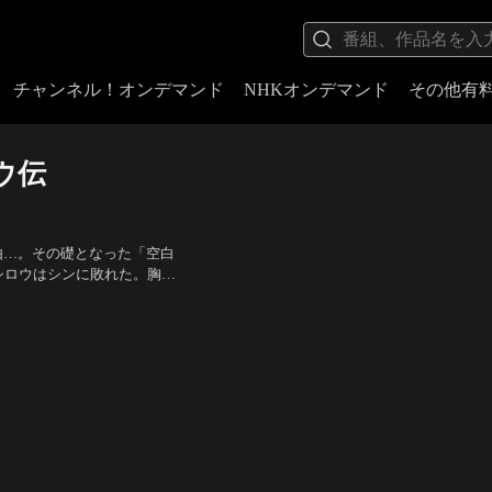
チャンネル！オンデマンド
NHKオンデマンド
その他有
ウ伝
由…。その礎となった「空白
シロウはシンに敗れた。胸に
後、暴力の巨大な波に翻弄さ
監督：平野俊貴
れた…。