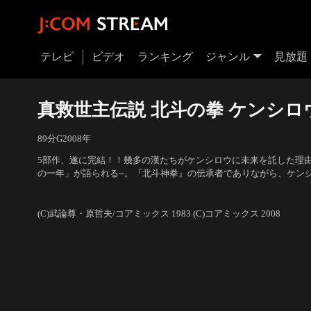
テレビ
ビデオ
ランキング
ジャンル
見放題
真救世主伝説 北斗の拳 ケンシロ
89分
G
2008
年
5部作、遂に完結！！幾多の漢たちがケンシロウに未来を託した理
の一年」が語られる--。『北斗神拳』の伝承者でありながら、ケン
七つの傷を穿たれ、最愛の女ユリアをも奪われたケンシロウ。一年
声の出演：阿部寛、石田ゆり子、藤岡弘、、桐本琢也、大塚周夫
／
れ、ただ奇跡を待ち続けるしかない人々の前にケンシロウは再び現
(C)武論尊・原哲夫/コアミックス 1983 (C)コアミックス 2008