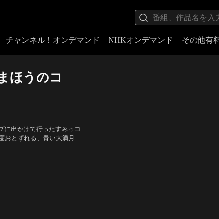
チャンネル！オンデマンド
NHKオンデマンド
その他有
のまほうのコ
プに出かけて行ったすみっコ
1度おとずれる、青い大満月の
おり、すみっコたちの町に魔