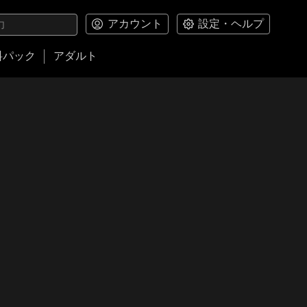
アカウント
設定・ヘルプ
料パック
アダルト