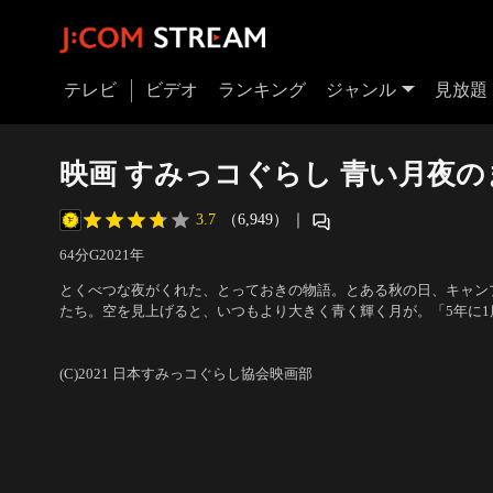
テレビ
ビデオ
ランキング
ジャンル
見放題
映画 すみっコぐらし 青い月夜
3.7
（6,949）
｜
64分
G
2021
年
とくべつな夜がくれた、とっておきの物語。とある秋の日、キャン
たち。空を見上げると、いつもより大きく青く輝く月が。「5年に
夜。魔法使いたちが町にやってきて、夢を叶えてくれる」伝説のと
ナレーション：井ノ原快彦、本上まなみ
法使いの5人きょうだいが舞い下りてきた！
(C)2021 日本すみっコぐらし協会映画部