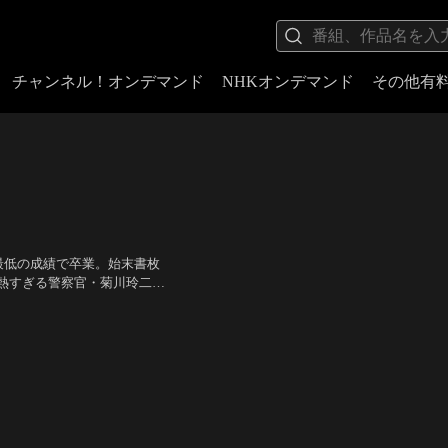
チャンネル！オンデマンド
NHKオンデマンド
その他有
最低の成績で卒業。始末書枚
熱すぎる警察官・菊川玲二
のヤクザの組織に潜り、トッ
レン、菜々緒、吹越満、遠藤
最後の任務は、過去最大