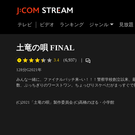
テレビ
ビデオ
ランキング
ジャンル
見放題
土竜の唄 FINAL
3.4
（6,937）
｜
128分
G
2021
年
みんな一緒に、ファイナルバッチ来--い！！！警察学校創立以来、
数、ぶっちぎりのワーストワン。ちょっぴりスケベだがまっすぐで
（生田斗真）がある日突然、潜入捜査官“モグラ”に任命！日本最凶
出演：生田斗真、鈴木亮平、仲里依紗、岡村隆史、堤真一、滝沢カ
プの轟周宝を挙げる事を命じられる。潜るところまで潜った玲二の
憲一、皆川猿時 他
／
監督：三池崇史
の…。
(C)2021「土竜の唄」製作委員会 (C)高橋のぼる・小学館