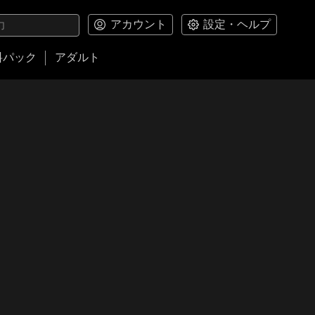
アカウント
設定・ヘルプ
料パック
アダルト