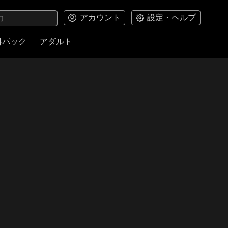
アカウント
設定・ヘルプ
料パック
アダルト