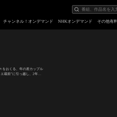
チャンネル！オンデマンド
NHKオンデマンド
その他有
々をおくる、年の差カップル
エ蔵前”に引っ越し、2年後
招待して船上ウェディングパ
人、木村多江、生瀬勝久、袴
るクルーズ船だったが…。