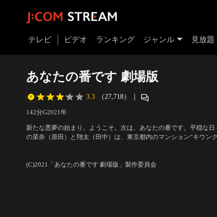
テレビ
ビデオ
ランキング
ジャンル
見放題
あなたの番です 劇場版
3.3
（27,718）
｜
142分
G
2021
年
新たな悪夢の始まり。ようこそ。次は、あなたの番です。平穏な日
の菜奈（原田）と翔太（田中）は、東京都内のマンション“キウンク
に結婚する。住民会を通じて仲良くなったマンションの住人たちを
出演：原田知世、田中圭、西野七瀬、横浜流星、田中哲司、竹中直
ーティーを開催することに。菜奈と翔太と住人たちを乗せて出港す
田吉彦 他
／
監督：佐久間紀佳
(C)2021「あなたの番です 劇場版」製作委員会