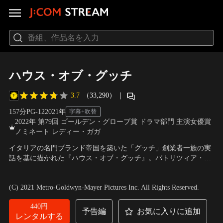
ハウス・オブ・グッチ
3.7
（33,290）
｜
157分
PG-12
2021
年
字幕+吹替
2022年 第79回 ゴールデン・グローブ賞 ドラマ部門 主演女優賞
ノミネート レディー・ガガ
イタリアの名門ブランド帝国を築いた「グッチ」創業者一族の実
話を基に描かれた『ハウス・オブ・グッチ』。パトリツィア・レ
ッジャーニがグッチ家に嫁いだとき、一族の崩壊が始まった。抑
出演：レディー・ガガ、アダム・ドライバー、ジャレッド・レ
えられない彼女の野心が家族同士の裏切り、退廃、そして殺人ま
ト、ジェレミー・アイアンズ 他
／
監督：リドリー・スコット
(C) 2021 Metro-Goldwyn-Mayer Pictures Inc. All Rights Reserved.
でをも引き起こしていく。
440円
予告編
お気に入りに追加
レンタルする