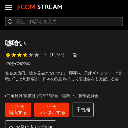
嘘喰い
2.9
（12,669）
｜
120分
G
2022
年
賞金20億円。嘘を見破れなければ、即死--。天才ギャンブラー“嘘
喰い”こと斑目貘が、日本の政財界そして裏社会をも支配する会員
制の闇ギャンブル倶楽部“賭郎”に挑む。［死のババ抜き］［航空
出演：横浜流星、佐野勇人、白石麻衣、本郷奏多、櫻井海音、村
機制圧バトル］［殺し屋からの脱出ゲーム］［悪魔のルーレッ
上弘明、三浦翔平
／
監督：中田秀夫
(C)迫稔雄/集英社 (C)2022映画「嘘喰い」製作委員会
ト］［デスポーカー］--待ち受けるのは、賭郎の会員権を所有す
る一流の権力者にして欲望にまみれた凶悪な…。
2,750円
550円
予告編
購入する
レンタルする
お気に入りに追加