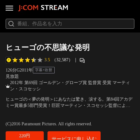
ヒューゴの不思議な発明
3.5
（32,587）
｜
126分
G
2011
年
字幕+吹替
見放題
2012年 第69回 ゴールデン・グローブ賞 監督賞 受賞 マーティ
ン・スコセッシ
ヒューゴの＜夢の発明＞にあなたは驚き、涙する。第84回アカデ
ミー賞最多5部門受賞！巨匠マーティン・スコセッシ監督による
映画の原点を描いた感動のアドベンチャー！ひとりぼっちのヒュ
出演：エイサ・バターフィールド、クロエ・グレース・モレッ
ーゴの唯一の友達は、亡き父が遺した壊れたままの“機械人形”。
ツ、ベン・キングズレー
／
監督：マーティン・スコセッシ
(C)2016 Paramount Pictures. All rights reserved.
機械人形に導かれてヒューゴの世界を修理するための冒険が今、
始まる！
220円
サービスに申し込む