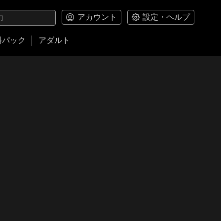
アカウント
設定・ヘルプ
料パック
アダルト