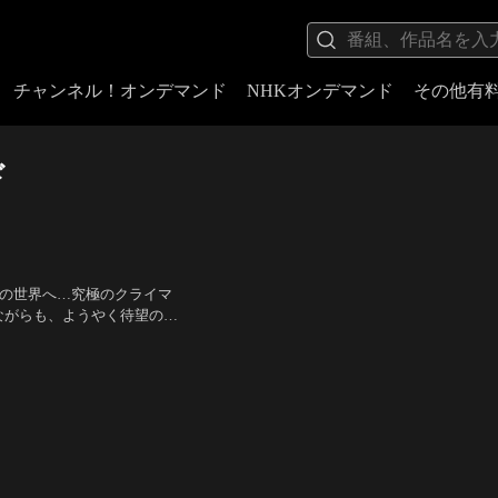
チャンネル！オンデマンド
NHKオンデマンド
その他有
ド
けの世界へ…究極のクライマ
ながらも、ようやく待望の新
来事がきっかけで、命を脅か
ョンソン、エロイーズ・マン