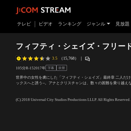
テレビ
ビデオ
ランキング
ジャンル
見放題
フィフティ・シェイズ・フリー
3.5
（15,768）
｜
105分
R-15
2017
年
字幕
吹替
世界中の女性を虜にした「フィフティ・シェイズ」最終章 二人だ
ックスへと誘う--。アナとクリスチャンは、数々の困難を乗り越え
婚生活を迎え、幸せな日々を過ごしていた。しかし、過去のある出
出演：ダコタ・ジョンソン、ジェイミー・ドーナン、エリック・ジ
されるような事件に巻き込まれることになる…。
フォード 他
／
監督：ジェームズ・フォーリー
(C) 2018 Universal City Studios Productions LLLP. All Rights Reserved.