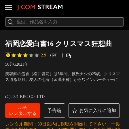
福岡恋愛白書16 クリスマス狂想曲
2.9
（64）
｜
50分
G
2021
年
美容師の遥香（松井愛莉）は5年間、彼氏ナシの25歳。クリスマ
ス迫る12月。友人の七海（金澤美穂）からワインパーティーに招
待された遥香は、場になじめず、気疲れしてしまう。そんな遥香
出演：松井愛莉、飯島寛騎、古川雄輝、金澤美穂、中村里帆、小
に優しく声をかけてきたのは、文具メーカーで働く俊一（古川雄
林亮太、松浦ミキル
／
監督：綾部真弥
(C)2021 KBC CO.,LTD.
輝）（28）だった。俊一の落ち着いた振舞いと優しい笑顔に惹か
れた遥香は、思い切って連絡先を交換する。
220円
予告編
お気に入りに追加
レンタルする
レンタル期間：30日以内に視聴を開始して下さい。一度