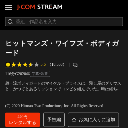
ヒットマンズ・ワイフズ・ボディガ
ード
3.6
（18,358）
｜
116分
G
2020
年
字幕+吹替
超一流ボディガードのマイケル・ブライスは、殺し屋のダリウス
と、かつてとあるミッションでコンビを組んでいた。時は経ち-
-。休暇中のマイケルのもとに、ダリウスの妻（ワイフ）ソニアが
出演：ライアン・レイノルズ、サミュエル・L・ジャクソン、サ
現れ、マフィアに捕まった夫の救出のためにマイケルを拉致す
ルマ・ハエック 他
／
監督：パトリック・ヒューズ
(C) 2020 Hitman Two Productions, Inc. All Rights Reserved.
る。ダリウスの救出には成功するが、なぜか謎のサイバーテロか
ら世界を救うはめになってしまうマイケルたち…。
440円
予告編
お気に入りに追加
レンタルする