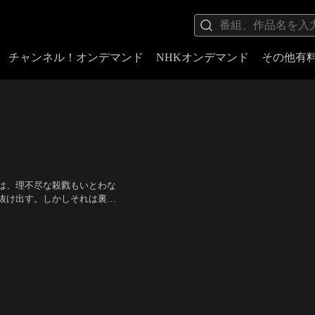
チャンネル！オンデマンド
NHKオンデマンド
その他有
は、理不尽な殺戮もいとわな
抜け出す。しかしそれは裏切
仲間、大頭（イーキン・チェ
逃亡の旅は続いた。ある