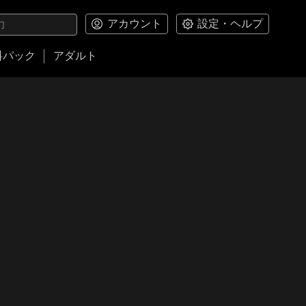
アカウント
設定・ヘルプ
料パック
アダルト