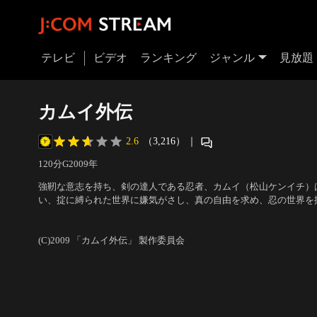
テレビ
ビデオ
ランキング
ジャンル
見放題
カムイ外伝
2.6
（3,216）
｜
120分
G
2009
年
強靭な意志を持ち、剣の達人である忍者、カムイ（松山ケンイチ）
い、掟に縛られた世界に嫌気がさし、真の自由を求め、忍の世界を
り者として、追っ手と戦う運命を背負うことでもあった。かつての
出演：松山ケンイチ、小雪、伊藤英明
／
監督：崔洋一
ン）やミクモ（芦名星）らに執拗に追われながらも、生きるための
日…。
(C)2009 「カムイ外伝」 製作委員会