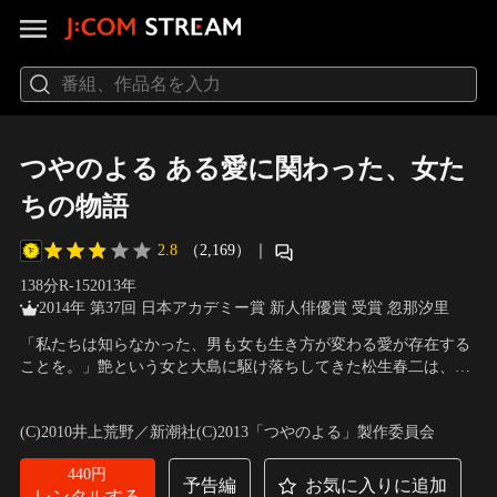
つやのよる ある愛に関わった、女た
ちの物語
2.8
（2,169）
｜
138分
R-15
2013
年
2014年 第37回 日本アカデミー賞 新人俳優賞 受賞 忽那汐里
「私たちは知らなかった、男も女も生き方が変わる愛が存在する
ことを。」艶という女と大島に駆け落ちしてきた松生春二は、奔
放な妻の不貞に悩んできた。そんな艶が病に冒され昏睡状態に。
出演：阿部寛、大竹しのぶ、小泉今日子、真木よう子、風吹ジュ
松生は何度裏切られても献身的に愛し、彼女を失うことに堪えら
ン、忽那汐里、野波麻帆
／
監督：行定勲
(C)2010井上荒野／新潮社(C)2013「つやのよる」製作委員会
れなかった。そんな時過去に艶が関係を持った男たちの愛の深さ
を確かめようと思いつく…。
440円
予告編
お気に入りに追加
レンタルする