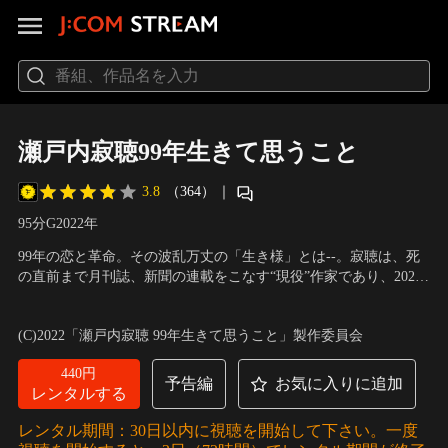
瀬戸内寂聴99年生きて思うこと
3.8
（364）
｜
95分
G
2022
年
99年の恋と革命。その波乱万丈の「生き様」とは--。寂聴は、死
の直前まで月刊誌、新聞の連載をこなす“現役”作家であり、2020
年1月まで行っていた、月一の法話には全国から人が押し寄せる
出演：瀬戸内寂聴
／
監督：中村裕
「最長寿の国民的アイドル」。駆け落ち、不倫、三角関係など、
(C)2022「瀬戸内寂聴 99年生きて思うこと」製作委員会
自らの体験を私小説の形で次々に発表し、世間のバッシングに晒
されるも、女流作家として不動の地位を確立…。
440円
予告編
お気に入りに追加
レンタルする
レンタル期間：30日以内に視聴を開始して下さい。一度