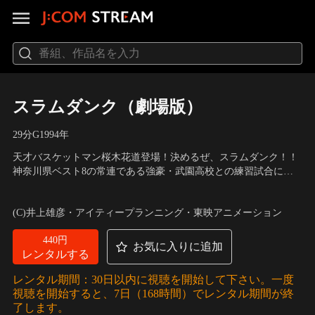
スラムダンク（劇場版）
29分
G
1994
年
天才バスケットマン桜木花道登場！決めるぜ、スラムダンク！！
神奈川県ベスト8の常連である強豪・武園高校との練習試合に意
気込んで臨んだ湘北バスケ部。だが武園は女子生徒が7割を占め
声の出演：草尾毅（桜木花道）、平松晶子（赤木晴子）、梁田清
る学校で、その黄色い声援も湘北にとってはプレッシャーの1つ
之（赤木剛憲）
(C)井上雄彦・アイティープランニング・東映アニメーション
になった。そんな中、桜木花道は中学時代に記念すべき？50番目
にフラれた島村葉子と出会う。
440円
お気に入りに追加
レンタルする
レンタル期間：30日以内に視聴を開始して下さい。一度
視聴を開始すると、7日（168時間）でレンタル期間が終
了します。