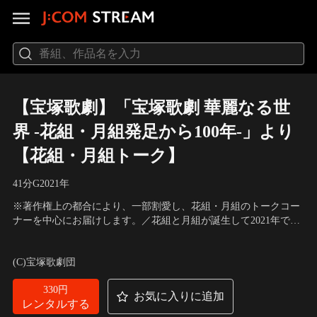
【宝塚歌劇】「宝塚歌劇 華麗なる世
界 -花組・月組発足から100年-」より
【花組・月組トーク】
41分
G
2021
年
※著作権上の都合により、一部割愛し、花組・月組のトークコー
ナーを中心にお届けします。／花組と月組が誕生して2021年で
100年を迎えることを記念し、両組の歴史について振り返る特別
出演：高翔みず希、柚香光、星風まどか、光月るう、月城かな
番組。
と、海乃美月、植田紳爾、三木章雄
(C)宝塚歌劇団
330円
お気に入りに追加
レンタルする