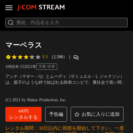
マーベラス
3.3
（2,588）
｜
108分
R-15
2021
年
字幕+吹替
アンナ（マギー・Q）とムーディ（サミュエル・L.ジャクソン）
は、親子のような絆で結ばれる師弟コンビで、裏社会で長い間ト
ップクラスの暗殺成功率を収めていた。しかしある日、ムーディ
出演：マギー・Q、マイケル・キートン、サミュエル・L.ジャク
が何者かに惨殺され、アンナは復讐に乗りだす。そんな彼女の前
ソン
／
監督：マーティン・キャンベル
(C) 2021 by Makac Production, Inc.
に現れたのは、ターゲットの護衛を請け負ったプロのセキュリテ
ィ、レンブラント（マイケル・キートン）…。
440円
予告編
お気に入りに追加
レンタルする
レンタル期間：30日以内に視聴を開始して下さい。一度