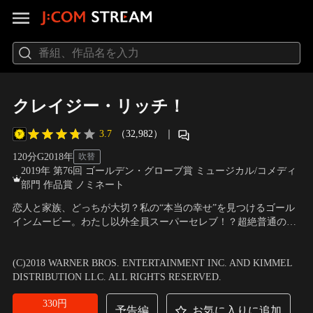
クレイジー・リッチ！
3.7
（32,982）
｜
120分
G
2018
年
吹替
2019年 第76回 ゴールデン・グローブ賞 ミュージカル/コメディ
部門 作品賞 ノミネート
恋人と家族、どっちが大切？私の“本当の幸せ”を見つけるゴール
インムービー。わたし以外全員スーパーセレブ！？超絶普通の独
身女・レイチェルに突然訪れたクレイジーなほどリッチな世界で
出演：コンスタンス・ウー、ヘンリー・ゴールディング、ミシェ
繰り広げられるバトル！嫁vs姑、今カノvs元カノ、女の友情は永
ル・ヨー、オークワフィーナ 他
／
監督：ジョン・M・チュウ
(C)2018 WARNER BROS. ENTERTAINMENT INC. AND KIMMEL
遠…一体、カレの気持ちはどうなってるの！？世界中の“全女子共
DISTRIBUTION LLC. ALL RIGHTS RESERVED.
感”のシンデレラストーリー！
330円
予告編
お気に入りに追加