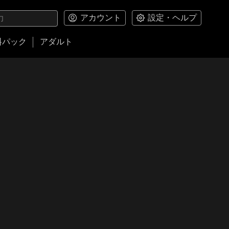
アカウント
設定・ヘルプ
料パック
アダルト