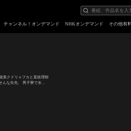
チャンネル！オンデマンド
NHKオンデマンド
その他有
語。能美クドリャフカと直枝理樹
そんな矢先、 男子寮で水道
、今も募集中、なの、で
、たみやすともえ（棗鈴）、
そして迎えた夏休み…。