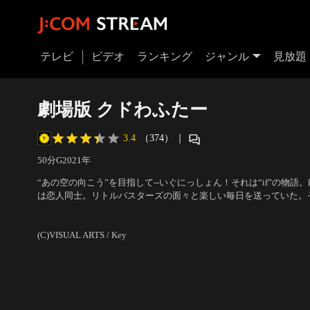
テレビ
ビデオ
ランキング
ジャンル
見放題
劇場版 クドわふたー
3.4
（374）
｜
50分
G
2021
年
“あの空の向こう”を目指して--いぐにっしょん！それは“if”の物
は恋人同士。リトルバスターズの面々と楽しい毎日を送っていた。
事故が起こり、部屋が使えなくなってしまう。「ルームメイトさん
声の出演：若林直美（能美クドリャフカ）、堀江由衣（直枝理樹）
す……」クドの申し出に応じて、女子寮で一緒に生活することに。
緑川光（棗恭介） 他
／
監督：鈴木健太郎
(C)VISUAL ARTS / Key